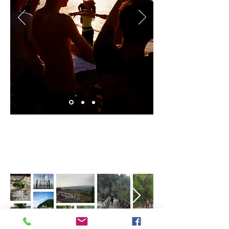
En
Grèce
avec des Aspies