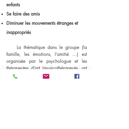
enfants
Se faire des amis
Diminuer les mouvements étranges et
inappropriés
La thématique dans le groupe (la
famille, les émotions, l’amitié …) est
organisée par le psychologue et les
thérapeutes d’art (musicothérapeute, art
thérapeute, thérapeute de danse, Drama
thérapeute, Sophrologue ). Les
programmes proposés, enrichies
d’exercices empruntés au monde du jeu
de l’enfant et de l’art, permettent aux
enfants d’apprendre à communiquer
dans un univers amical et ludique.